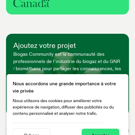
Ajoutez votre projet
Biogas Community est la communauté des
professionnels de l’industrie du biogaz et du GNR
/ biométhane pour partager les connaissances, les
informations et les opportunités d’affaires et
développer cette industrie ensemble.
Nous accordons une grande importance à votre
vie privée
Ajoutez votre projet
Nous utilisons des cookies pour améliorer votre
Contactez-Nous
expérience de navigation, diffuser des publicités ou du
contenu personnalisé et analyser notre trafic.
Privacy
Terms