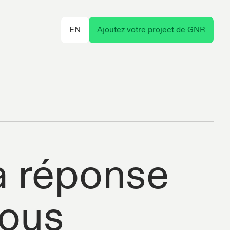
EN
Ajoutez votre project de GNR
la réponse
vous