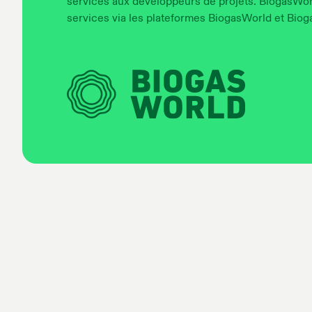
services aux développeurs de projets. BiogasWor
services via les plateformes BiogasWorld et Bio