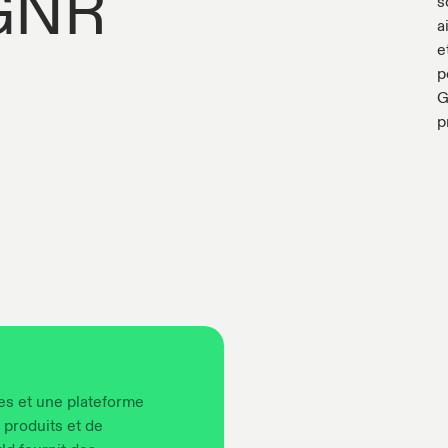
 GNR
s
a
e
p
G
p
es et une plateforme
 produits et de