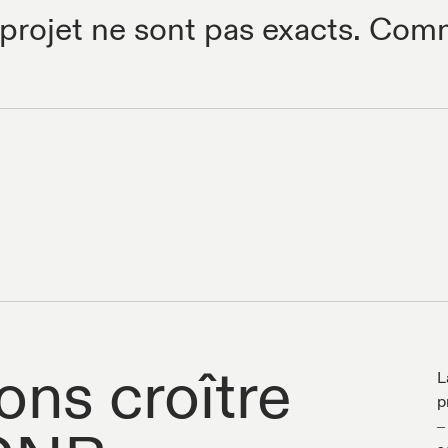
rojet ne sont pas exacts. Comm
ons croître
L
p
–