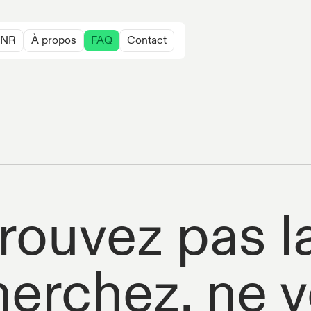
 GNR
À propos
FAQ
Contact
trouvez pas 
herchez, ne 