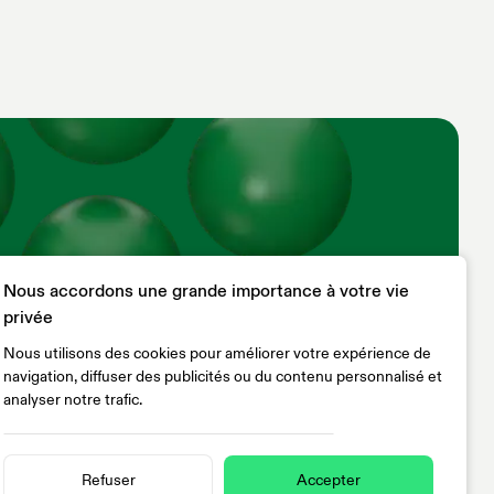
Nous accordons une grande importance à votre vie
Contactez-Nous
Ajoutez votre projet
privée
Nous utilisons des cookies pour améliorer votre expérience de
navigation, diffuser des publicités ou du contenu personnalisé et
analyser notre trafic.
Powered By Biogas World
rivacy
Terms
© 2023 All Rights Reserved Biogas
Refuser
Accepter