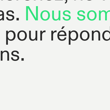
as.
Nous so
pour répond
ns.